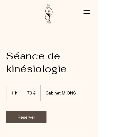
Séance de
kinésiologie
70
euros
1 h
1
70 €
Cabinet MIONS
Réserver