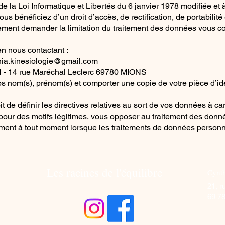
 la Loi Informatique et Libertés du 6 janvier 1978 modifiée et
us bénéficiez d’un droit d’accès, de rectification, de portabili
ment demander la limitation du traitement des données vous c
n nous contactant :
hia.kinesiologie@gmail.com
N - 14 rue Maréchal Leclerc 69780 MIONS
 nom(s), prénom(s) et comporter une copie de votre pièce d’ide
 de définir les directives relatives au sort de vos données à ca
our des motifs légitimes, vous opposer au traitement des donn
tement à tout moment lorsque les traitements de données person
Les racines de l'équilibre
Cynth
21, r
69 7