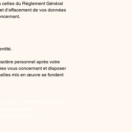
 à celles du Règlement Général
té et d’effacement de vos données
oncernant.
ntité.
ractère personnel après votre
ées vous concernant et disposer
nelles mis en œuvre se fondent
ia Ageron - Kinésiologue certifiée
ue du 8 mai 1945
80 MIONS, France